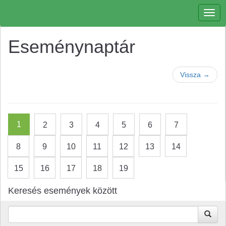
Togg
navig
Eseménynaptár
Vissza →
1
2
3
4
5
6
7
8
9
10
11
12
13
14
15
16
17
18
19
Keresés események között