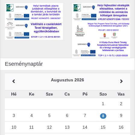
Eseménynaptár
Augusztus 2026
Hé
Ke
Sze
Cs
Pé
Szo
Vas
1
2
3
4
5
6
7
9
8
10
11
12
13
14
15
16